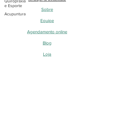
Quiropraxia
e Esporte
Sobre
Acupuntura
Equipe
Agendamento online
Blog
Loja
Blog - Perguntas, dúvidas e curiosidades
Quiropraxia
Acupuntura a laser
Acupuntura
Blog - Desvendando as DTMs
Blog - Desvendando a Quiropraxia