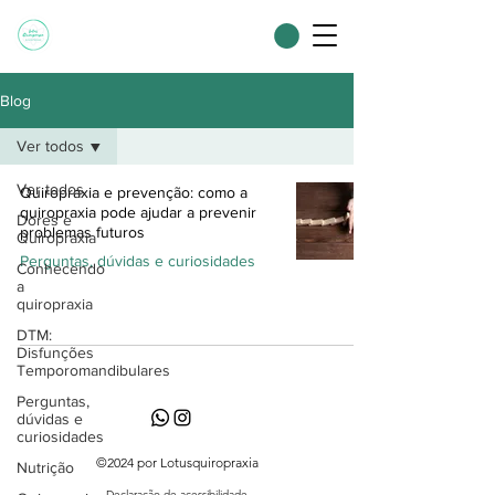
Blog
Ver todos
Ver todos
Quiropraxia e prevenção: como a
quiropraxia pode ajudar a prevenir
Dores e
problemas futuros
Quiropraxia
Perguntas, dúvidas e curiosidades
Conhecendo
a
quiropraxia
DTM:
Disfunções
Temporomandibulares
Perguntas,
dúvidas e
curiosidades
©2024 por Lotusquiropraxia
Nutrição
Declaração de acessibilidade