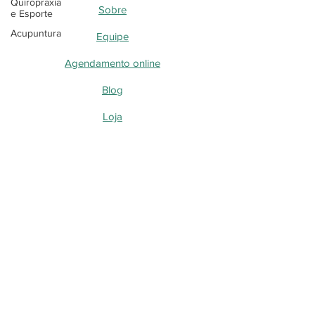
Quiropraxia
Sobre
e Esporte
Acupuntura
Equipe
Agendamento online
Blog
Loja
Blog - Perguntas, dúvidas e curiosidades
Quiropraxia
Acupuntura a laser
Acupuntura
Blog - Desvendando as DTMs
Blog - Desvendando a Quiropraxia
Blog - Quiropraxia e Neuropatia