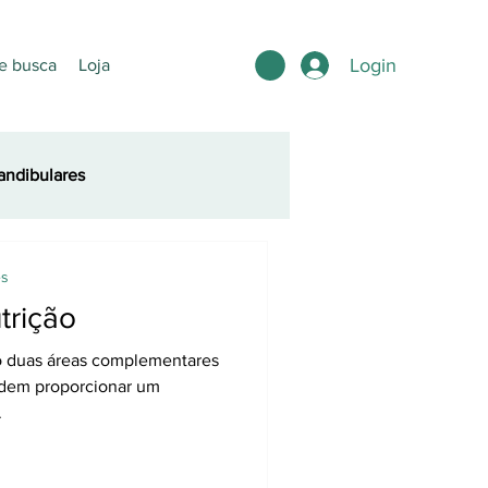
Login
e busca
Loja
ndibulares
es
trição
ão duas áreas complementares
dem proporcionar um
.