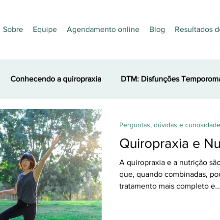
Sobre
Equipe
Agendamento online
Blog
Resultados d
Conhecendo a quiropraxia
DTM: Disfunções Temporoma
es
Nutrição
Quiropraxia e Esporte
Acupuntura
Perguntas, dúvidas e curiosidad
Quiropraxia e Nu
A quiropraxia e a nutrição s
que, quando combinadas, po
tratamento mais completo e..