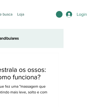
Login
e busca
Loja
ndibulares
trala os ossos:
omo funciona?
 que fez uma "massagem que
ntindo mais leve, solto e com