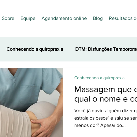
Sobre
Equipe
Agendamento online
Blog
Resultados d
Conhecendo a quiropraxia
DTM: Disfunções Temporoma
es
Nutrição
Quiropraxia e Esporte
Acupuntura
Conhecendo a quiropraxia
Massagem que es
qual o nome e c
Você já ouviu alguém dizer
estrala os ossos" e saiu se se
menos dor? Apesar do...