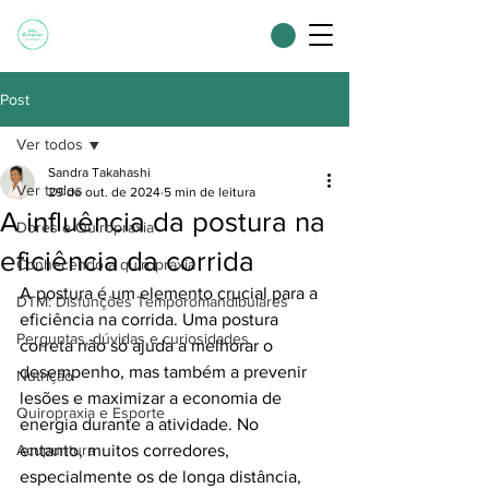
Post
Ver todos
Sandra Takahashi
Ver todos
29 de out. de 2024
5 min de leitura
A influência da postura na
Dores e Quiropraxia
eficiência da corrida
Conhecendo a quiropraxia
A postura é um elemento crucial para a 
DTM: Disfunções Temporomandibulares
eficiência na corrida. Uma postura 
Perguntas, dúvidas e curiosidades
correta não só ajuda a melhorar o 
desempenho, mas também a prevenir 
Nutrição
lesões e maximizar a economia de 
Quiropraxia e Esporte
energia durante a atividade. No 
Acupuntura
entanto, muitos corredores, 
especialmente os de longa distância, 