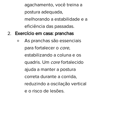
agachamento, você treina a 
postura adequada, 
melhorando a estabilidade e a 
eficiência das passadas.
Exercício em casa: pranchas
As pranchas são essenciais 
para fortalecer o 
core
, 
estabilizando a coluna e os 
quadris. Um 
core
 fortalecido 
ajuda a manter a postura 
correta durante a corrida, 
reduzindo a oscilação vertical 
e o risco de lesões.
Alongamento do quadril
Alongar os músculos do 
quadril ajuda a manter a 
mobilidade e a flexibilidade, 
essenciais para uma passada 
eficiente. Músculos flexíveis 