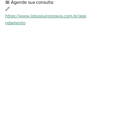
📅 Agende sua consulta:
🔗 
https://www.lotusquiropraxia.com.br/age
ndamento
👩‍⚕️ Conheça nossa equipe:
🔗 
https://www.lotusquiropraxia.com.br/eq
uipe
quiropraxia
Lotus Quiropraxia
bem-estar
estresse
relaxamento
qualidade de vida
sistema nervoso
dor crônica
equilíbrio corporal
disposição
Conhecendo a quiropraxia
Ver tudo
Posts recentes