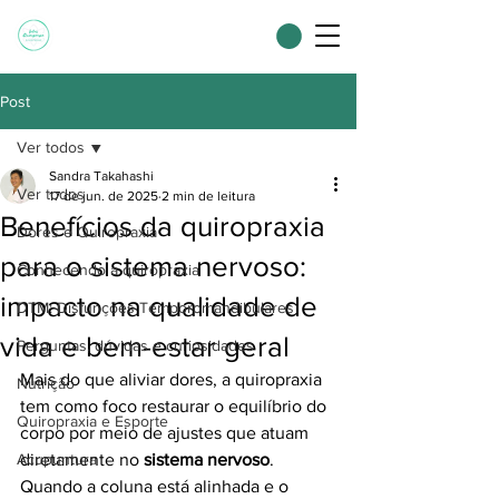
Post
Ver todos
Sandra Takahashi
Ver todos
17 de jun. de 2025
2 min de leitura
Benefícios da quiropraxia
Dores e Quiropraxia
para o sistema nervoso:
Conhecendo a quiropraxia
impacto na qualidade de
DTM: Disfunções Temporomandibulares
vida e bem-estar geral
Perguntas, dúvidas e curiosidades
Mais do que aliviar dores, a quiropraxia 
Nutrição
tem como foco restaurar o equilíbrio do 
Quiropraxia e Esporte
corpo por meio de ajustes que atuam 
Acupuntura
diretamente no 
sistema nervoso
. 
Quando a coluna está alinhada e o 