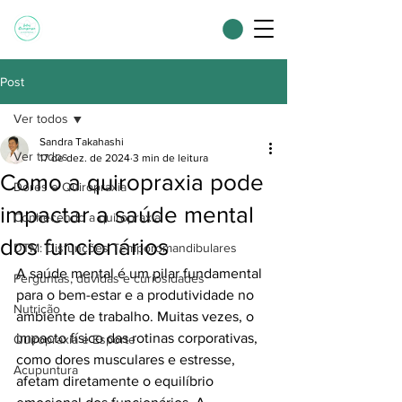
Post
Ver todos
Sandra Takahashi
Ver todos
17 de dez. de 2024
3 min de leitura
Como a quiropraxia pode
Dores e Quiropraxia
impactar a saúde mental
Conhecendo a quiropraxia
dos funcionários
DTM: Disfunções Temporomandibulares
A saúde mental é um pilar fundamental 
Perguntas, dúvidas e curiosidades
para o bem-estar e a produtividade no 
Nutrição
ambiente de trabalho. Muitas vezes, o 
impacto físico das rotinas corporativas, 
Quiropraxia e Esporte
como dores musculares e estresse, 
Acupuntura
afetam diretamente o equilíbrio 