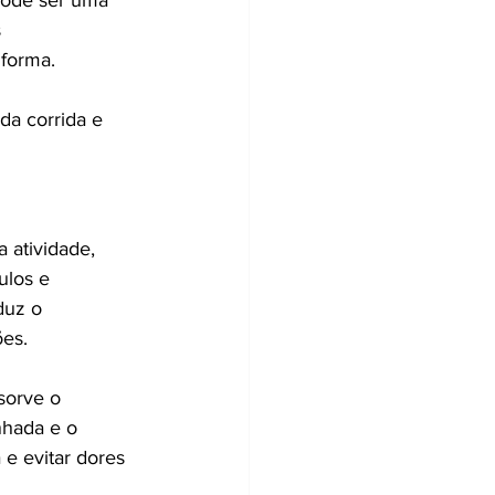
 
 forma.
da corrida e 
 atividade, 
ulos e 
duz o 
ões.
sorve o 
nhada e o 
 e evitar dores 