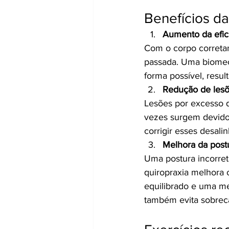
Benefícios da
Aumento da efic
Com o corpo correta
passada. Uma biomecâ
forma possível, res
Redução de les
Lesões por excesso de
vezes surgem devido 
corrigir esses desal
Melhora da postu
Uma postura incorret
quiropraxia melhora 
equilibrado e uma me
também evita sobreca