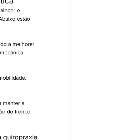
tica
alecer e 
Abaixo estão 
ndo a melhorar 
iomecânica 
mobilidade, 
a manter a 
ão do tronco 
 quiropraxia