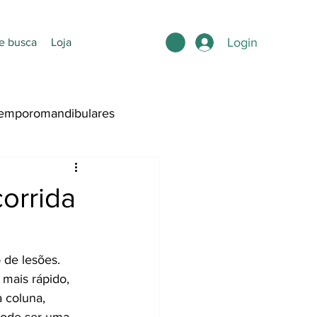
Login
e busca
Loja
emporomandibulares
ntura
orrida
de lesões. 
mais rápido, 
 coluna, 
 pode ser uma 