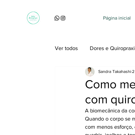
Página inicial
Ver todos
Dores e Quiropraxi
Sandra Takahashi
2
Perguntas, dúvidas e curiosi
Como mel
com quir
A biomecânica da cor
Quando o corpo se mo
com menos esforço, 
quadris, joelhos e to