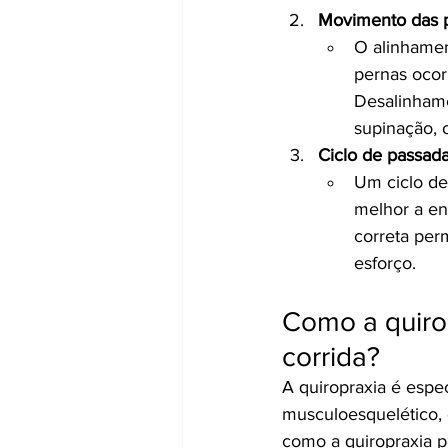
Movimento das p
O alinhamen
pernas ocor
Desalinham
supinação, 
Ciclo de passad
Um ciclo de
melhor a en
correta per
esforço.
Como a quiro
corrida?
A quiropraxia é espe
musculoesquelético, o
como a quiropraxia p