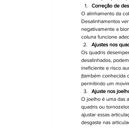
Correção de des
O alinhamento da col
Desalinhamentos vert
negativamente a biom
coluna funcione adeq
Ajustes nos quad
Os quadris desempen
desalinhados, podem 
ineficiente e risco a
(também conhecida co
permitindo um movime
Ajuste nos joelh
O joelho é uma das a
quadris ou tornozelo
ajustar essas articul
desgaste nas articu