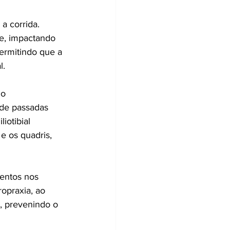
a corrida. 
e, impactando 
ermitindo que a 
l.
o 
 de passadas 
iotibial 
e os quadris, 
mentos nos 
opraxia, ao 
a, prevenindo o 