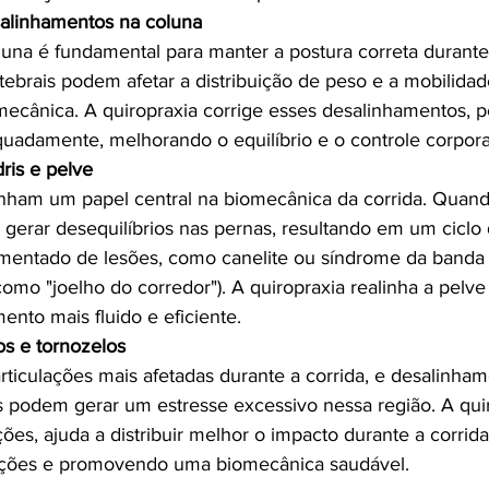
alinhamentos na coluna
una é fundamental para manter a postura correta durante 
ebrais podem afetar a distribuição de peso e a mobilidad
ecânica. A quiropraxia corrige esses desalinhamentos, p
uadamente, melhorando o equilíbrio e o controle corpora
ris e pelve
ham um papel central na biomecânica da corrida. Quand
gerar desequilíbrios nas pernas, resultando em um ciclo
umentado de lesões, como canelite ou síndrome da banda il
mo "joelho do corredor"). A quiropraxia realinha a pelve 
nto mais fluido e eficiente.
os e tornozelos
rticulações mais afetadas durante a corrida, e desalinha
s podem gerar um estresse excessivo nessa região. A quir
ações, ajuda a distribuir melhor o impacto durante a corrid
lações e promovendo uma biomecânica saudável.