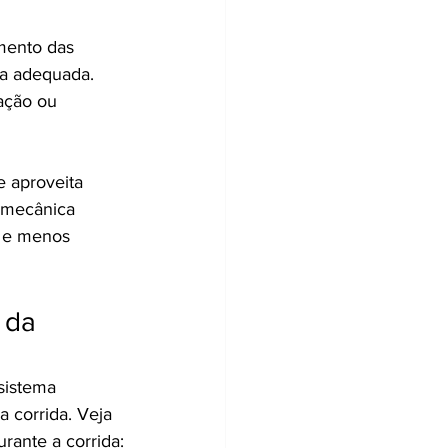
mento das 
ra adequada. 
ação ou 
 aproveita 
omecânica 
a e menos 
 da 
sistema 
 corrida. Veja 
rante a corrida: