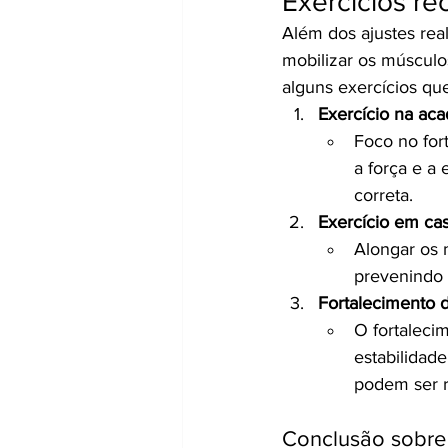
Exercícios r
Além dos ajustes real
mobilizar os músculo
alguns exercícios qu
Exercício na ac
Foco no for
a força e a
correta.
Exercício em cas
Alongar os 
prevenindo 
Fortalecimento 
O fortaleci
estabilidad
podem ser r
Conclusão sobre