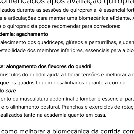
ecomendados após avaliação quiroprá
izados durante as sessões de quiropraxia, é essencial fort
s e articulações para manter uma biomecânica eficiente. 
e o quiropraxista pode recomendar para corredores:
ademia: agachamento
talecimento dos quadríceps, glúteos e panturrilhas, ajuda
 estabilidade dos membros inferiores, essenciais para a b
a: alongamento dos flexores do quadril
músculos do quadril ajuda a liberar tensões e melhorar a 
que os quadris fiquem desalinhados durante a corrida.
do 
core
mento da musculatura abdominal e lombar é essencial par
e e o alinhamento postural. Pranchas e exercícios de rotaç
ealizados tanto na academia quanto em casa.
 como melhorar a biomecânica da corrida com