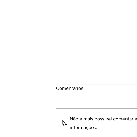
Comentários
Não é mais possível comentar es
informações.
Treino de core e quiropraxia: