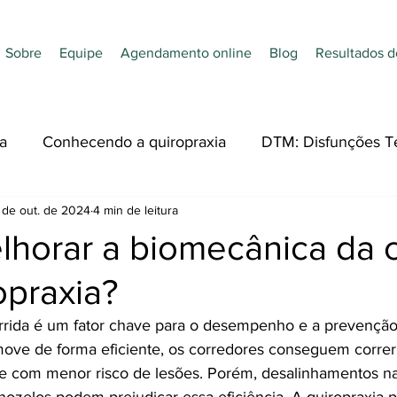
Sobre
Equipe
Agendamento online
Blog
Resultados d
a
Conhecendo a quiropraxia
DTM: Disfunções T
 de out. de 2024
4 min de leitura
dades
Nutrição
Quiropraxia e Esporte
Acupu
horar a biomecânica da c
opraxia?
rida é um fator chave para o desempenho e a prevenção 
ve de forma eficiente, os corredores conseguem correr 
e com menor risco de lesões. Porém, desalinhamentos na
rnozelos podem prejudicar essa eficiência. A quiropraxia