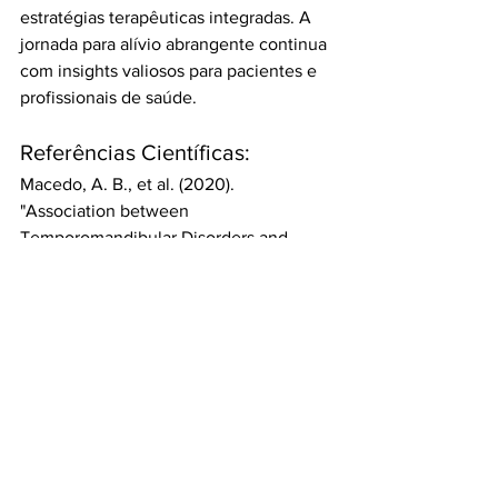
estratégias terapêuticas integradas. A 
jornada para alívio abrangente continua 
com insights valiosos para pacientes e 
profissionais de saúde.
Referências Científicas:
Macedo, A. B., et al. (2020). 
"Association between 
Temporomandibular Disorders and 
Headache: A Systematic Review." 
Journal of Oral and Facial Pain and 
Headache, 34(2), 125–136.
Silva, V. G. M., et al. (2019). 
"Relationship Between Migraine and 
Temporomandibular Disorders: A 
Systematic Review." Journal of Oral and 
Maxillofacial Surgery, 77(11), 2291–2303.
Ferragut-Garcías, A., et al. (2020). 