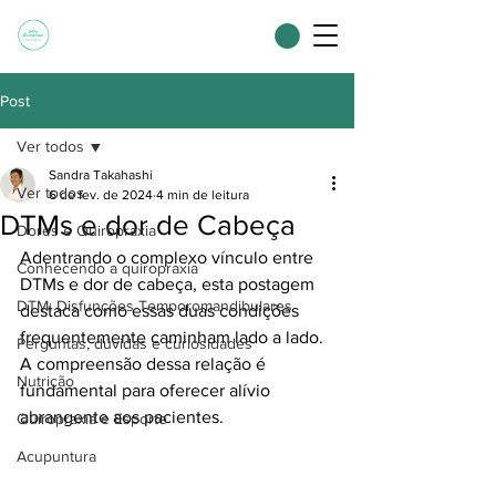
Post
Ver todos
Sandra Takahashi
Ver todos
6 de fev. de 2024
4 min de leitura
DTMs e dor de Cabeça
Dores e Quiropraxia
Adentrando o complexo vínculo entre 
Conhecendo a quiropraxia
DTMs e dor de cabeça, esta postagem 
DTM: Disfunções Temporomandibulares
destaca como essas duas condições 
frequentemente caminham lado a lado. 
Perguntas, dúvidas e curiosidades
A compreensão dessa relação é 
Nutrição
fundamental para oferecer alívio 
abrangente aos pacientes.
Quiropraxia e Esporte
Acupuntura