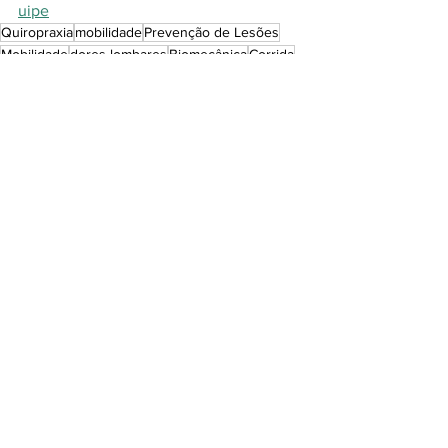
uipe
Quiropraxia
mobilidade
Prevenção de Lesões
Mobilidade
dores lombares
Biomecânica
Corrida
canelite
síndrome da banda iliotibial
Passadas por Minuto
Elevação Vertical
Otimização do Desempenho
fascite planta
tendinite de Aquiles
Elevação vertical
Passadas por minuto
Rigidez
Pisada
Alinhamento do quadril
Perguntas, dúvidas e curiosidades
Ver tudo
Posts recentes