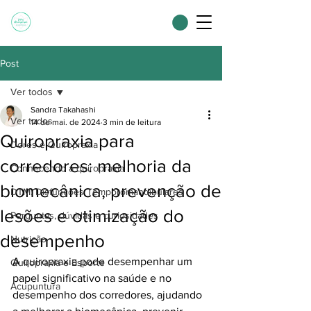
Post
Ver todos
Sandra Takahashi
Ver todos
14 de mai. de 2024
3 min de leitura
Quiropraxia para
Dores e Quiropraxia
corredores: melhoria da
Conhecendo a quiropraxia
biomecânica, prevenção de
DTM: Disfunções Temporomandibulares
lesões e otimização do
Perguntas, dúvidas e curiosidades
desempenho
Nutrição
A quiropraxia pode desempenhar um 
Quiropraxia e Esporte
papel significativo na saúde e no 
Acupuntura
desempenho dos corredores, ajudando 