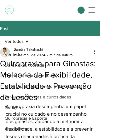
Post
Ver todos
Sandra Takahashi
Ver todos
21 de mai. de 2024
2 min de leitura
Quiropraxia para Ginastas:
Dores e Quiropraxia
Melhoria da Flexibilidade,
Conhecendo a quiropraxia
Estabilidade e Prevenção
DTM: Disfunções Temporomandibulares
de Lesões
Perguntas, dúvidas e curiosidades
A quiropraxia desempenha um papel 
Nutrição
crucial no cuidado e no desempenho 
Quiropraxia e Esporte
dos ginastas, ajudando a melhorar a 
Acupuntura
flexibilidade, a estabilidade e a prevenir 
lesões relacionadas à prática da 