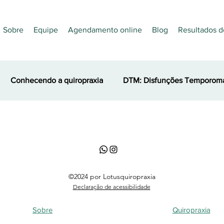
Sobre
Equipe
Agendamento online
Blog
Resultados d
Conhecendo a quiropraxia
DTM: Disfunções Temporoma
es
Nutrição
Quiropraxia e Esporte
Acupuntura
©2024 por Lotusquiropraxia
Declaração de acessibilidade
Sobre
Quiropraxia