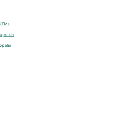
 DTMs
opraxia
opatia