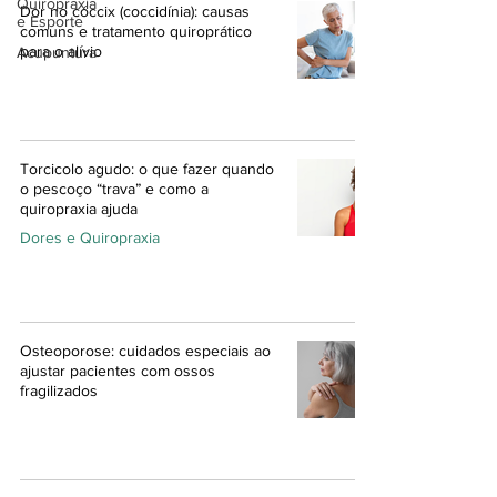
Quiropraxia
Dor no cóccix (coccidínia): causas
e Esporte
comuns e tratamento quiroprático
para o alívio
Acupuntura
Torcicolo agudo: o que fazer quando
o pescoço “trava” e como a
quiropraxia ajuda
Dores e Quiropraxia
Osteoporose: cuidados especiais ao
ajustar pacientes com ossos
fragilizados