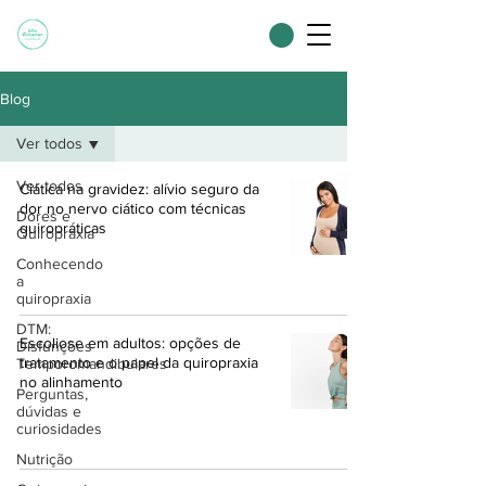
Blog
Ver todos
Ver todos
Ciática na gravidez: alívio seguro da
dor no nervo ciático com técnicas
Dores e
quiropráticas
Quiropraxia
Conhecendo
a
quiropraxia
DTM:
Escoliose em adultos: opções de
Disfunções
tratamento e o papel da quiropraxia
Temporomandibulares
no alinhamento
Perguntas,
dúvidas e
curiosidades
Nutrição