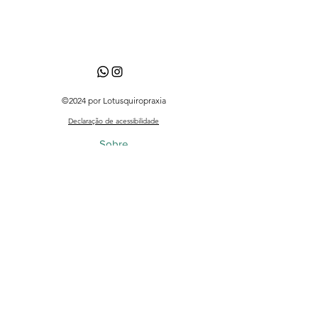
©2024 por Lotusquiropraxia
Declaração de acessibilidade
Sobre
Equipe
Agendamento online
Blog
Loja
Blog - Perguntas, dúvidas e curiosidades
Quiropraxia