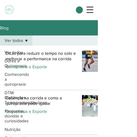
Blog
Ver todos
Ver todos
Dicas para reduzir o tempo no solo e
melhorar a performance na corrida
Dores e
Quiropraxia
Quiropraxia e Esporte
Conhecendo
a
quiropraxia
DTM:
Disfunções
Cadência na corrida e como a
Temporomandibulares
quiropraxia pode ajudar
Perguntas,
Quiropraxia e Esporte
dúvidas e
curiosidades
Nutrição