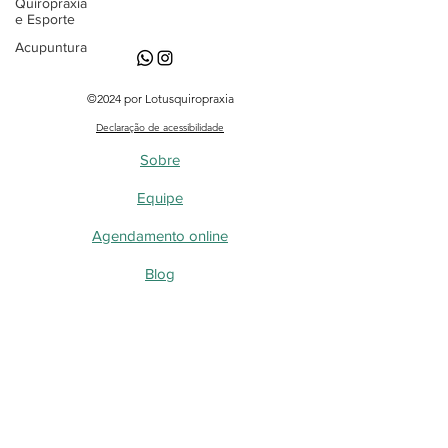
Quiropraxia
e Esporte
Acupuntura
©2024 por Lotusquiropraxia
Declaração de acessibilidade
Sobre
Equipe
Agendamento online
Blog
Loja
Blog - Perguntas, dúvidas e curiosidades
Quiropraxia
Acupuntura a laser