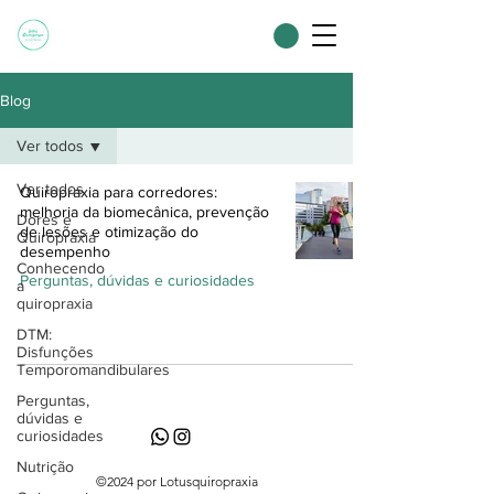
Blog
Ver todos
Ver todos
Quiropraxia para corredores:
melhoria da biomecânica, prevenção
Dores e
de lesões e otimização do
Quiropraxia
desempenho
Conhecendo
Perguntas, dúvidas e curiosidades
a
quiropraxia
DTM:
Disfunções
Temporomandibulares
Perguntas,
dúvidas e
curiosidades
Nutrição
©2024 por Lotusquiropraxia