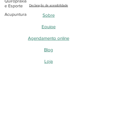
Quiropraxia
e Esporte
Declaração de acessibilidade
Acupuntura
Sobre
Equipe
Agendamento online
Blog
Loja
Blog - Perguntas, dúvidas e curiosidades
Quiropraxia
Acupuntura a laser
Acupuntura
Blog - Desvendando as DTMs
Blog - Desvendando a Quiropraxia