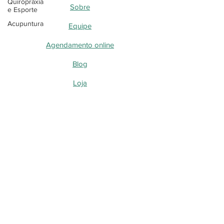
Quiropraxia
Sobre
e Esporte
Acupuntura
Equipe
Agendamento online
Blog
Loja
Blog - Perguntas, dúvidas e curiosidades
Quiropraxia
Acupuntura a laser
Acupuntura
Blog - Desvendando as DTMs
Blog - Desvendando a Quiropraxia
Blog - Quiropraxia e Neuropatia