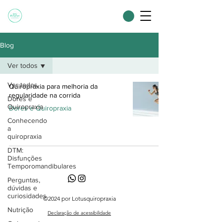
Blog
Ver todos
Ver todos
Quiropraxia para melhoria da
regularidade na corrida
Dores e
Quiropraxia
Dores e Quiropraxia
Conhecendo
a
quiropraxia
DTM:
Disfunções
Temporomandibulares
Perguntas,
dúvidas e
curiosidades
©2024 por Lotusquiropraxia
Nutrição
Declaração de acessibilidade