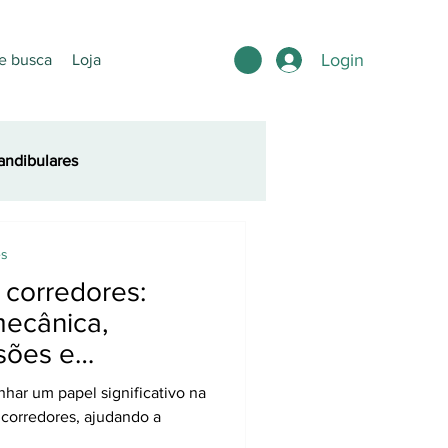
Login
e busca
Loja
ndibulares
es
 corredores:
mecânica,
sões e
desempenho
har um papel significativo na
corredores, ajudando a