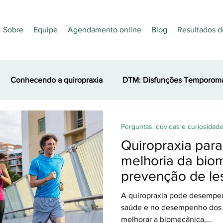
Sobre
Equipe
Agendamento online
Blog
Resultados d
Conhecendo a quiropraxia
DTM: Disfunções Temporoma
es
Nutrição
Quiropraxia e Esporte
Acupuntura
Perguntas, dúvidas e curiosidad
Quiropraxia para
melhoria da bio
prevenção de le
otimização do 
A quiropraxia pode desempen
saúde e no desempenho dos 
melhorar a biomecânica,...