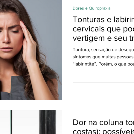
Dores e Quiropraxia
Tonturas e labiri
cervicais que p
vertigem e seu 
Tontura, sensação de desequi
sintomas que muitas pessoas
“labirintite”. Porém, o que 
na coluna cervical podem gerar sensações muito
semelhantes — e até mais int
abriga músculos, articulaçõe
diretamente o equilíbrio do 
desalinhamentos, tensões mus
o cérebro recebe informações
da
Dor na coluna to
costas): possívei