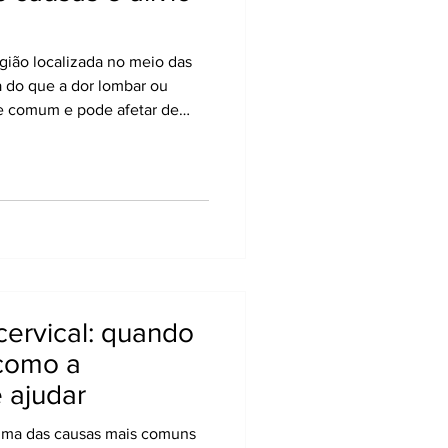
egião localizada no meio das
 do que a dor lombar ou
e comum e pode afetar de
ar e a mobilidade. Essa área
ustentar a caixa torácica,
liar nos movimentos de
surgem dores, elas podem ser
iar para costelas e ombros. A
papel importan
cervical: quando
 como a
 ajudar
 uma das causas mais comuns