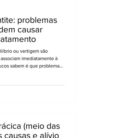
ntite: problemas
odem causar
tratamento
líbrio ou vertigem são
 associam imediatamente à
poucos sabem é que problemas
ensas. A região do pescoço
s e nervos que influenciam
corpo. Quando há
culares ou irritação nervosa,
 incorretas sobre a posição
rácica (meio das
s causas e alívio