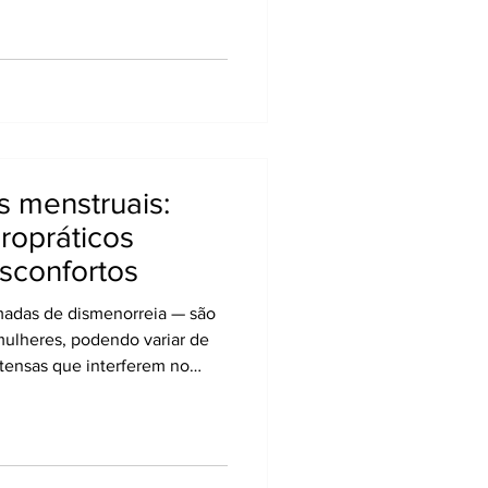
roteção do corpo: quando a
sobrecarga ou irritação
ptamente para tentar
anos maiores. A quiropraxia
l ao identificar a causa
s menstruais:
ropráticos
sconfortos
madas de dismenorreia — são
lheres, podendo variar de
ntensas que interferem no
ades diárias. Essas dores são
inas estimuladas por
glandinas, mas fatores como
, tensão lombar e rigidez