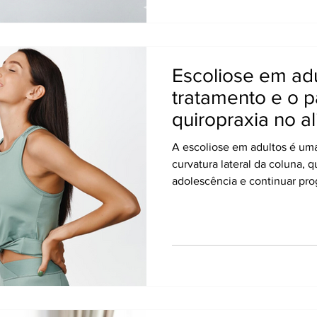
sejam condições frequentes,
com o tempo, podem gerar 
Escoliose em ad
tratamento e o p
quiropraxia no a
A escoliose em adultos é uma
curvatura lateral da coluna, 
adolescência e continuar pr
aparecer apenas na fase adul
postura, traumas ou alteraçõ
sintomas podem incluir dor na
corporal, fadiga e dificuldad
longos períodos. A boa notíc
opções de tratamento para ali