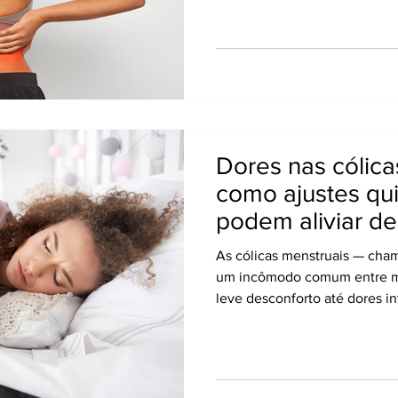
espasmo é uma resposta de p
musculatura identifica risco, 
articular, ela se contrai abru
“imobilizar” a área e evitar d
desempenha um papel essencia
Dores nas cólica
como ajustes qui
podem aliviar de
As cólicas menstruais — cha
um incômodo comum entre mu
leve desconforto até dores i
trabalho, no sono e nas ativid
causadas por contrações uter
substâncias chamadas prosta
estresse, postura inadequada