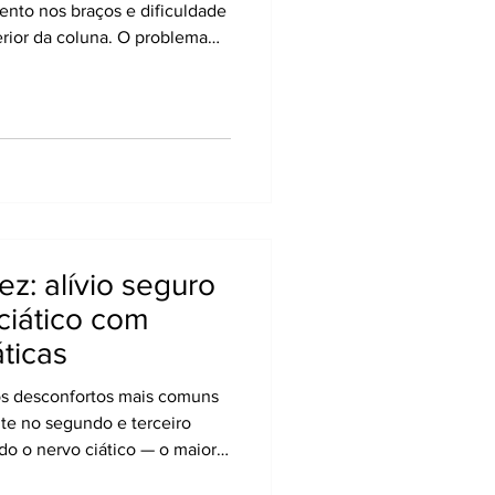
nto nos braços e dificuldade
rior da coluna. O problema
ertebral — que funciona como
tebras — se desloca ou
s cervicais. Embora cause
ia dos casos não exige
dequado, mudanças de hábito e
ficas, é possíve
ez: alívio seguro
ciático com
áticas
dos desconfortos mais comuns
te no segundo e terceiro
do o nervo ciático — o maior
do ou comprimido, causando