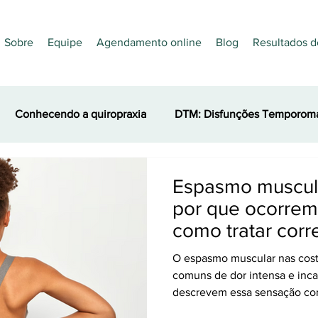
Sobre
Equipe
Agendamento online
Blog
Resultados d
Conhecendo a quiropraxia
DTM: Disfunções Temporoma
es
Nutrição
Quiropraxia e Esporte
Acupuntura
Espasmo muscula
por que ocorrem
como tratar cor
O espasmo muscular nas costas é uma das causas
comuns de dor intensa e inca
descrevem essa sensação co
em que qualquer movimento p