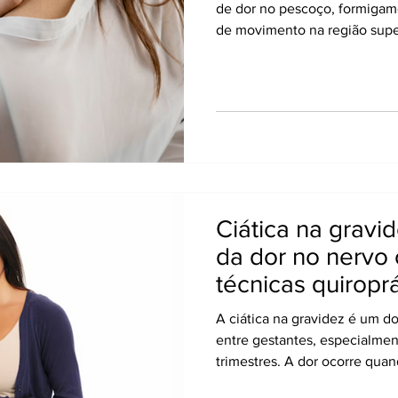
de dor no pescoço, formigame
de movimento na região supe
ocorre quando o disco interv
um amortecedor entre as vér
extravasa, comprimindo nervo
medo e preocupação, a maior
cirurgia . Com tratamento a
técnicas quiropráticas especí
Ciática na gravid
da dor no nervo 
técnicas quiropr
A ciática na gravidez é um 
entre gestantes, especialmen
trimestres. A dor ocorre quan
nervo do corpo — fica irrita