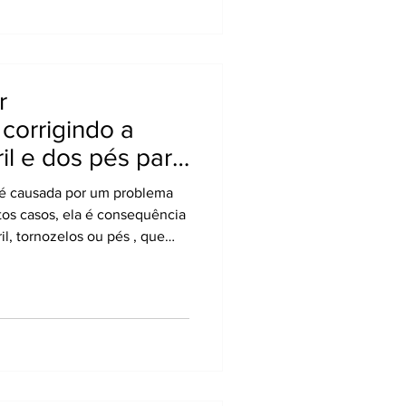
 problema. A quiropraxia surge
ao atuar sobre
r
corrigindo a
il e dos pés para
 é causada por um problema
tos casos, ela é consequência
l, tornozelos ou pés , que
 distribui peso e absorve
cânica é interrompida, o
to”, gerando desgaste,
inhadas, exercícios e até
dia. A quiropraxia desempenha
icar a origem