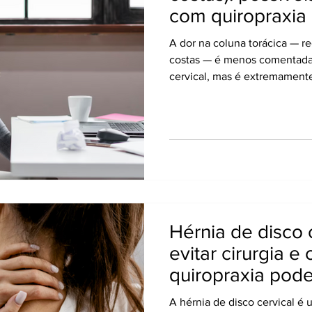
com quiropraxia
A dor na coluna torácica — r
costas — é menos comentada
cervical, mas é extremament
forma significativa o bem-est
da coluna é responsável por s
proteger órgãos vitais e auxi
rotação e extensão. Quando 
agudas, crônicas ou até irrad
quiropraxia desempenha um 
Hérnia de disco 
evitar cirurgia e
quiropraxia pode
A hérnia de disco cervical é