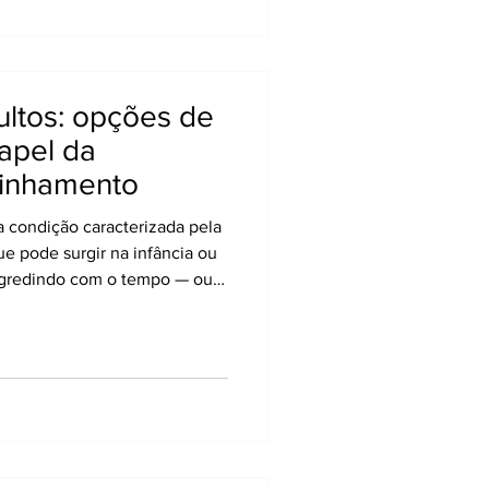
 não devem ser ignoradas:
compensações em t
ultos: opções de
apel da
linhamento
 condição caracterizada pela
que pode surgir na infância ou
ogredindo com o tempo — ou
ta, devido a desgaste, má
es degenerativas. Seus
s costas, rigidez, assimetria
e em manter a postura por
ia é que existem diversas
viar de