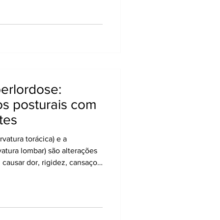
ar para o glúteo, coxa e
 durante a gestação, como
da postura e relaxamento dos
lombopélvica mais vulnerável.
da com té
perlordose:
os posturais com
tes
vatura torácica) e a
vatura lombar) são alterações
causar dor, rigidez, cansaço
ias. Esses desvios surgem por
gas horas sentado, uso
za muscular, sedentarismo,
 fatores emocionais. Embora