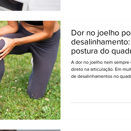
pélvica podem intensificar o
como uma aliada importante 
Dor no joelho po
desalinhamento: 
postura do quadr
alívio
A dor no joelho nem sempre
direto na articulação. Em mui
de desalinhamentos no quadri
alteram a forma como o corpo
impactos. Quando essa biome
joelho passa a trabalhar “tor
inflamação e dor durante cam
atividades simples do dia a 
um papel essencial ao identif