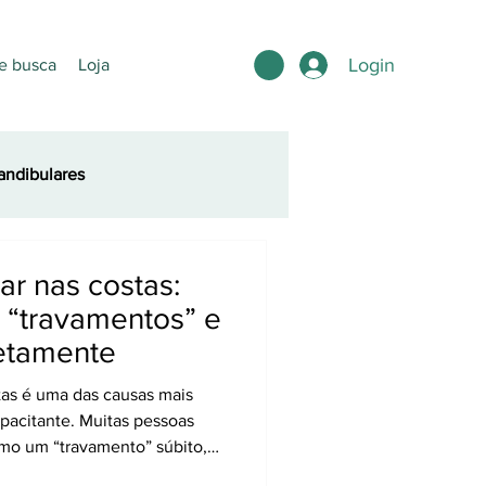
Login
e busca
Loja
ndibulares
r nas costas:
 “travamentos” e
retamente
 mais
pacitante. Muitas pessoas
mo um “travamento” súbito,
arece impossível. Esse