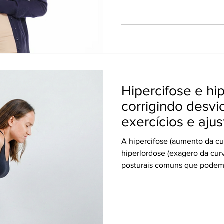
dor que pode irradiar da lomb
perna. As mudanças no corpo
aumento de peso, alteração 
ligamentos, tornam a região 
A quiropraxia, quando aplica
Hipercifose e hi
corrigindo desvi
exercícios e ajus
A hipercifose (aumento da cur
hiperlordose (exagero da cur
posturais comuns que podem 
e até dificuldades respiratór
diversos motivos — como lon
excessivo do celular, fraque
alterações estruturais ou até