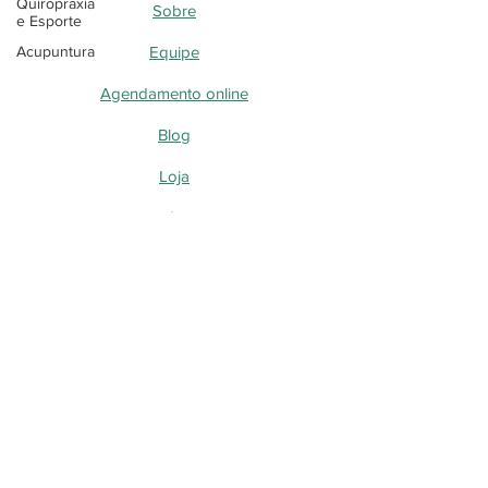
Quiropraxia
Sobre
e Esporte
Acupuntura
Equipe
Agendamento online
Blog
Loja
Blog - Perguntas, dúvidas e curiosidades
Quiropraxia
Acupuntura a laser
Acupuntura
Blog - Desvendando as DTMs
Blog - Desvendando a Quiropraxia
Blog - Quiropraxia e Neuropatia