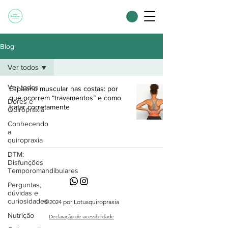
Blog
Ver todos
Ver todos
Espasmo muscular nas costas: por
que ocorrem “travamentos” e como
Dores e
tratar corretamente
Quiropraxia
Conhecendo
a
quiropraxia
DTM:
Disfunções
Temporomandibulares
Perguntas,
dúvidas e
curiosidades
©2024 por Lotusquiropraxia
Nutrição
Declaração de acessibilidade