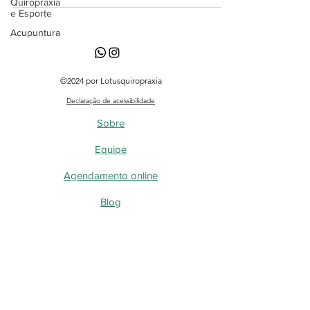
Quiropraxia
e Esporte
Acupuntura
©2024 por Lotusquiropraxia
Declaração de acessibilidade
Sobre
Equipe
Agendamento online
Blog
Loja
Blog - Perguntas, dúvidas e curiosidades
Quiropraxia
Acupuntura a laser