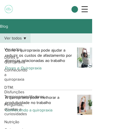
Blog
Ver todos
Ver todos
Como a quiropraxia pode ajudar a
reduzir os custos de afastamento por
Dores e
doenças relacionadas ao trabalho
Quiropraxia
Dores e Quiropraxia
Conhecendo
a
quiropraxia
DTM:
Disfunções
Temporomandibulares
A quiropraxia pode melhorar a
produtividade no trabalho
Perguntas,
dúvidas e
Conhecendo a quiropraxia
curiosidades
Nutrição