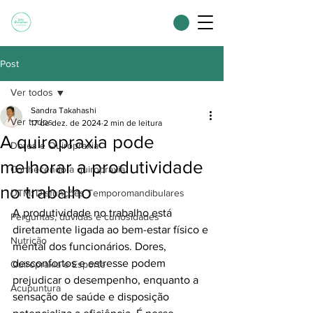
Post
Ver todos
Sandra Takahashi
Ver todos
17 de dez. de 2024
2 min de leitura
A quiropraxia pode
Dores e Quiropraxia
melhorar a produtividade
Conhecendo a quiropraxia
no trabalho
DTM: Disfunções Temporomandibulares
A produtividade no trabalho está 
Perguntas, dúvidas e curiosidades
diretamente ligada ao bem-estar físico e 
Nutrição
mental dos funcionários. Dores, 
desconfortos e estresse podem 
Quiropraxia e Esporte
prejudicar o desempenho, enquanto a 
Acupuntura
sensação de saúde e disposição 