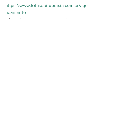
https://www.lotusquiropraxia.com.br/age
ndamento
E também conheça nossa equipe em: 
https://www.lotusquiropraxia.com.br/eq
uipe
quiropraxia
postura
ergonomia
bem-estar no trabalho
redução do estresse
produtividade no trabalho
saúde corporativa
Conhecendo a quiropraxia
Perguntas, dúvidas e curiosidades
Ver tudo
Posts recentes