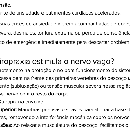
nsão.
nte de ansiedade e batimentos cardíacos acelerados.
 suas crises de ansiedade vierem acompanhadas de dore
 severa, desmaios, tontura extrema ou perda de consciênci
o de emergência imediatamente para descartar problema
ropraxia estimula o nervo vago?
iretamente na proteção e no bom funcionamento do siste
passa bem na frente das primeiras vértebras do pescoço (At
nto (subluxação) ou tensão muscular severa nessa região 
e nervo com o resto do corpo.
uiropraxia envolve:
uperior:
 Manobras precisas e suaves para alinhar a base d
ras, removendo a interferência mecânica sobre os nervos
nsões:
 Ao relaxar a musculatura do pescoço, facilitamos o 