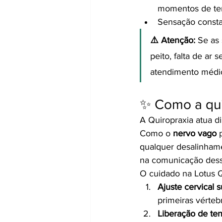
momentos de te
Sensação consta
⚠️ Atenção:
 Se as
peito, falta de ar
atendimento médic
✨ Como a qui
A Quiropraxia atua d
Como o 
nervo vago
 
qualquer desalinhame
na comunicação dess
O cuidado na Lotus Q
Ajuste cervical s
primeiras vérteb
Liberação de te