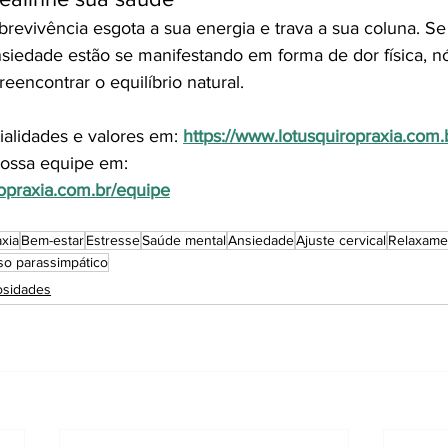
revivência esgota a sua energia e trava a sua coluna. Se
nsiedade estão se manifestando em forma de dor física, 
reencontrar o equilíbrio natural.
ialidades e valores em: 
https://www.lotusquiropraxia.co
ossa equipe em: 
ropraxia.com.br/equipe
xia
Bem-estar
Estresse
Saúde mental
Ansiedade
Ajuste cervical
Relaxame
so parassimpático
osidades