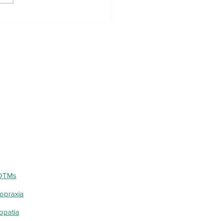
 a quiropraxia pode
r no alívio da dor
 DTMs
opraxia
opatia