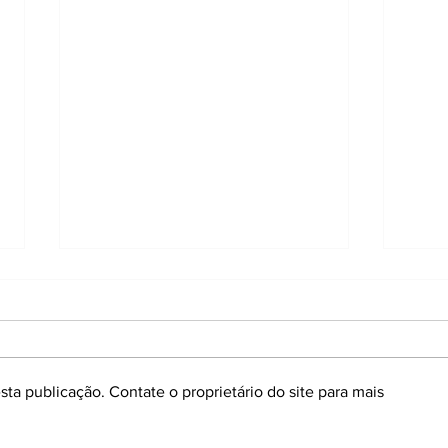
ta publicação. Contate o proprietário do site para mais
Trabalho em pé o dia todo:
Colo