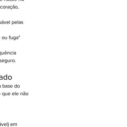
coração, 
sável pelas 
 ou fuga" 
quência 
seguro.
gado
a base do 
e que ele não 
ável) em 