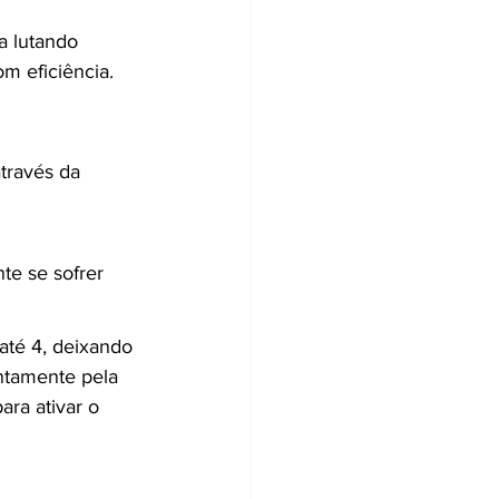
 lutando 
m eficiência.
través da 
te se sofrer 
até 4, deixando 
entamente pela 
ra ativar o 