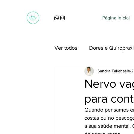
Página inicial
Ver todos
Dores e Quiropraxi
Sandra Takahashi
2
Perguntas, dúvidas e curiosi
Nervo vag
para cont
Quando pensamos em Q
costas ou no pescoço
a sua saúde mental. 
do nosso corpo.