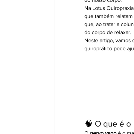
Na Lotus Quiropraxi
que também relatam a
que, ao tratar a col
do corpo de relaxar.
Neste artigo, vamos 
quiroprático pode aju
🧠 O que é o
O 
nervo vago
 é o ma