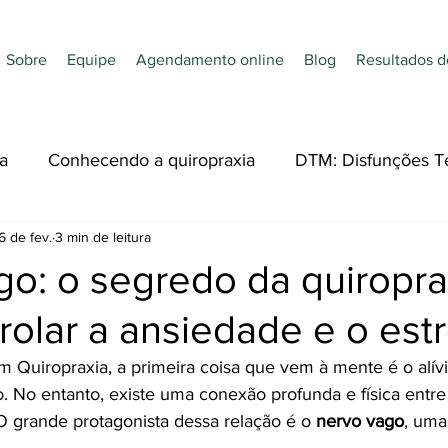
Sobre
Equipe
Agendamento online
Blog
Resultados d
a
Conhecendo a quiropraxia
DTM: Disfunções T
6 de fev.
3 min de leitura
dades
Nutrição
Quiropraxia e Esporte
Acupu
o: o segredo da quiropra
rolar a ansiedade e o est
uiropraxia, a primeira coisa que vem à mente é o alívi
. No entanto, existe uma conexão profunda e física entre
O grande protagonista dessa relação é o 
nervo vago
, uma 