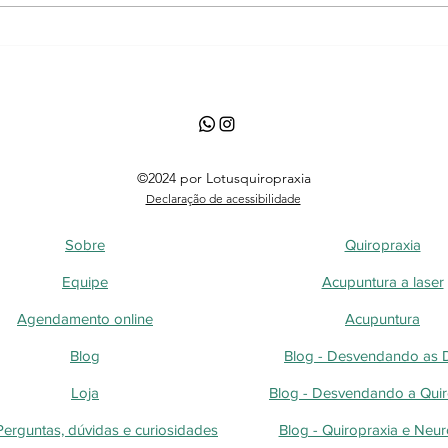
estratégias para evitar
como
sobrecarga na coluna
ajuda
©2024 por Lotusquiropraxia
Declaração de acessibilidade
Sobre
Quiropraxia
Equipe
Acupuntura a laser
Agendamento online
Acupuntura
Blog
Blog - Desvendando as
Loja
Blog - Desvendando a Quir
Perguntas, dúvidas e curiosidades
Blog - Quiropraxia e Neur