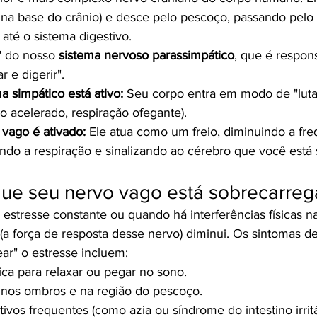
o na base do crânio) e desce pelo pescoço, passando pelo 
té o sistema digestivo.
 do nosso 
sistema nervoso parassimpático
, que é respon
 e digerir".
 simpático está ativo:
 Seu corpo entra em modo de "luta
ão acelerado, respiração ofegante).
vago é ativado:
 Ele atua como um freio, diminuindo a fre
ndo a respiração e sinalizando ao cérebro que você está 
 que seu nervo vago está sobrecarre
stresse constante ou quando há interferências físicas n
 (a força de resposta desse nervo) diminui. Os sintomas d
ar" o estresse incluem:
ica para relaxar ou pegar no sono.
nos ombros e na região do pescoço.
ivos frequentes (como azia ou síndrome do intestino irrit