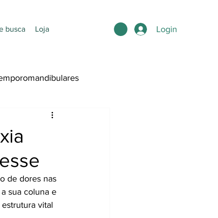
Login
e busca
Loja
emporomandibulares
ntura
xia
resse
o de dores nas 
 a sua coluna e 
estrutura vital 