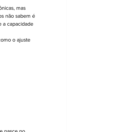
nicas, mas 
tos não sabem é 
e a capacidade 
como o ajuste 
e nasce no 