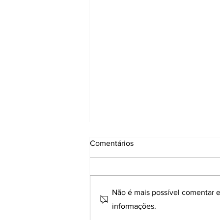
Comentários
Não é mais possível comentar es
informações.
Por que você sente dor nas