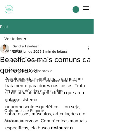
Post
Ver todos
Sandra Takahashi
Ver todos
29 de jul. de 2025
3 min de leitura
Benefícios mais comuns da
Dores e Quiropraxia
quiropraxia
Conhecendo a quiropraxia
A quiropraxia é muito mais do que um 
DTM: Disfunções Temporomandibulares
tratamento para dores nas costas. Trata-
Perguntas, dúvidas e curiosidades
se de uma abordagem clínica que atua 
sobre o sistema 
Nutrição
neuromusculoesquelético — ou seja, 
Quiropraxia e Esporte
sobre ossos, músculos, articulações e o 
Acupuntura
sistema nervoso. Com técnicas manuais 
específicas, ela busca 
restaurar o 