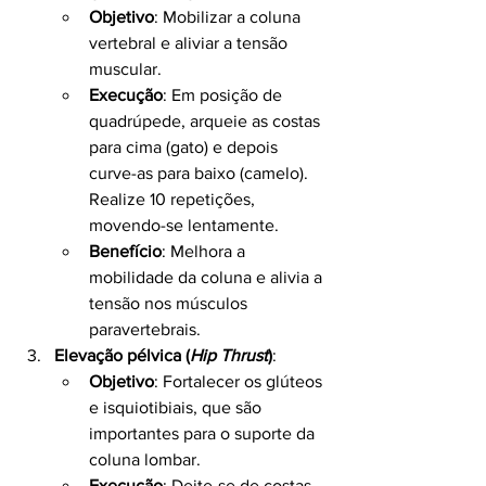
Objetivo
: Mobilizar a coluna 
vertebral e aliviar a tensão 
muscular.
Execução
: Em posição de 
quadrúpede, arqueie as costas 
para cima (gato) e depois 
curve-as para baixo (camelo). 
Realize 10 repetições, 
movendo-se lentamente.
Benefício
: Melhora a 
mobilidade da coluna e alivia a 
tensão nos músculos 
paravertebrais.
Elevação pélvica (
Hip Thrust
)
:
Objetivo
: Fortalecer os glúteos 
e isquiotibiais, que são 
importantes para o suporte da 
coluna lombar.
Execução
: Deite-se de costas 