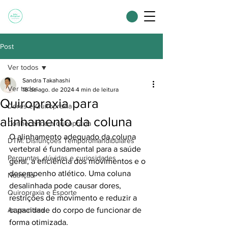
Post
Ver todos
Sandra Takahashi
Ver todos
16 de ago. de 2024
4 min de leitura
Quiropraxia para
Dores e Quiropraxia
alinhamento da coluna
Conhecendo a quiropraxia
O alinhamento adequado da coluna 
DTM: Disfunções Temporomandibulares
vertebral é fundamental para a saúde 
Perguntas, dúvidas e curiosidades
geral, a eficiência dos movimentos e o 
desempenho atlético. Uma coluna 
Nutrição
desalinhada pode causar dores, 
Quiropraxia e Esporte
restrições de movimento e reduzir a 
Acupuntura
capacidade do corpo de funcionar de 
forma otimizada.