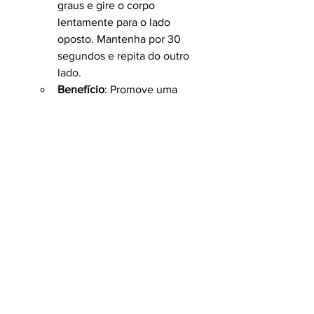
graus e gire o corpo 
lentamente para o lado 
oposto. Mantenha por 30 
segundos e repita do outro 
lado.
Benefício
: Promove uma 
postura melhor, reduzindo a 
curvatura da coluna torácica e 
alinhando os ombros.
Impactos positivos do 
alinhamento da coluna
Manter a coluna alinhada oferece uma 
série de benefícios que vão além do 
alívio da dor:
Melhoria do desempenho atlético
: 
Atletas que mantêm a coluna 
alinhada têm maior eficiência nos 
movimentos, menor risco de lesões 