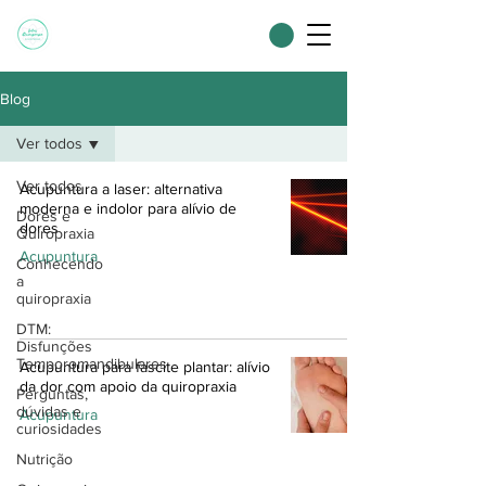
Blog
Ver todos
Ver todos
Acupuntura a laser: alternativa
moderna e indolor para alívio de
Dores e
dores
Quiropraxia
Acupuntura
Conhecendo
a
quiropraxia
DTM:
Disfunções
Temporomandibulares
Acupuntura para fascite plantar: alívio
da dor com apoio da quiropraxia
Perguntas,
dúvidas e
Acupuntura
curiosidades
Nutrição