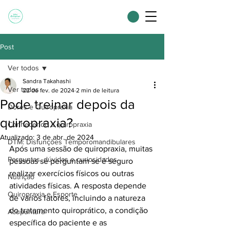
Post
Ver todos
Sandra Takahashi
Ver todos
22 de fev. de 2024
2 min de leitura
Pode treinar depois da
Dores e Quiropraxia
quiropraxia?
Conhecendo a quiropraxia
Atualizado:
3 de abr. de 2024
DTM: Disfunções Temporomandibulares
Após uma sessão de quiropraxia, muitas 
Perguntas, dúvidas e curiosidades
pessoas se perguntam se é seguro 
realizar exercícios físicos ou outras 
Nutrição
atividades físicas. A resposta depende 
Quiropraxia e Esporte
de vários fatores, incluindo a natureza 
do tratamento quiroprático, a condição 
Acupuntura
específica do paciente e as 