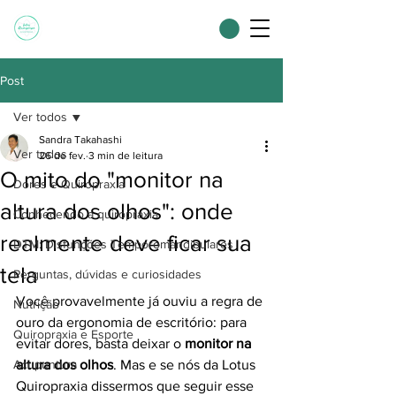
Post
Ver todos
Sandra Takahashi
Ver todos
26 de fev.
3 min de leitura
O mito do "monitor na
Dores e Quiropraxia
altura dos olhos": onde
Conhecendo a quiropraxia
realmente deve ficar sua
DTM: Disfunções Temporomandibulares
tela
Perguntas, dúvidas e curiosidades
Você provavelmente já ouviu a regra de 
Nutrição
ouro da ergonomia de escritório: para 
Quiropraxia e Esporte
evitar dores, basta deixar o 
monitor na 
Acupuntura
altura dos olhos
. Mas e se nós da Lotus 
Quiropraxia dissermos que seguir esse 