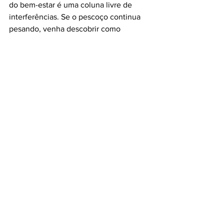
do bem-estar é uma coluna livre de 
interferências. Se o pescoço continua 
pesando, venha descobrir como 
podemos ajudar a restaurar a sua 
mobilidade natural.
Confira nossas especialidades e valores 
em: 
https://www.lotusquiropraxia.com.br/age
ndamento
E também conheça nossa equipe em: 
https://www.lotusquiropraxia.com.br/eq
uipe
Quiropraxia
Lotus Quiropraxia
Ergonomia
Dor no pescoço
Cervicalgia
Home office
Postura no computador
Dores de cabeça
Monitor na altura dos olhos