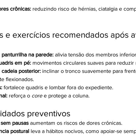
res crônicas:
 reduzindo risco de hérnias, ciatalgia e com
 e exercícios recomendados após av
panturrilha na parede:
 alivia tensão dos membros inferior
uadris em pé:
 movimentos circulares suaves para reduzir r
cadeia posterior:
 inclinar o tronco suavemente para fren
e flexionados.
:
 fortalece quadris e lombar fora do expediente.
al:
 reforça o 
core 
e protege a coluna.
uidados preventivos
 sem pausas
 aumentam os riscos de dores crônicas.
ncia postural
 leva a hábitos nocivos, como apoiar-se se