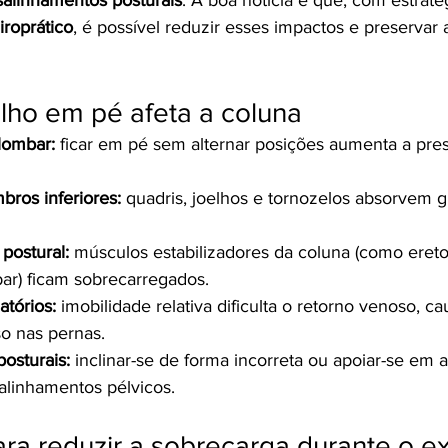
iroprático
, é possível reduzir esses impactos e preservar 
lho em pé afeta a coluna
lombar:
 ficar em pé sem alternar posições aumenta a pre
ros inferiores:
 quadris, joelhos e tornozelos absorvem g
postural:
 músculos estabilizadores da coluna (como ereto
ar) ficam sobrecarregados.
atórios:
 imobilidade relativa dificulta o retorno venoso, c
o nas pernas.
osturais:
 inclinar-se de forma incorreta ou apoiar-se em
alinhamentos pélvicos.
ara reduzir a sobrecarga durante o e