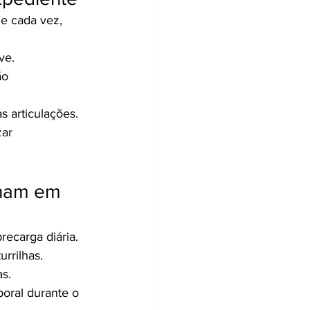
e cada vez, 
ve.
ão 
 articulações.
ar 
lham em 
ecarga diária.
rrilhas.
as.
poral durante o 