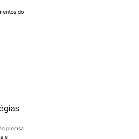
mentos do 
égias 
ão precisa 
as e 