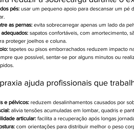
 dos pés:
 usar um pequeno apoio para descansar um pé d
ar.
tre as pernas:
 evita sobrecarregar apenas um lado da pel
 adequados:
 sapatos confortáveis, com amortecimento, s
a proteger joelhos e coluna.
oio:
 tapetes ou pisos emborrachados reduzem impacto nas
empre que possível, sentar-se por alguns minutos ou realiz
pidos.
raxia ajuda profissionais que traba
s e pélvicos:
 reduzem desalinhamentos causados por sobr
cial:
 alivia tensões acumuladas em lombar, quadris e pantu
idade articular:
 facilita a recuperação após longas jornad
ostura:
 com orientações para distribuir melhor o peso cor