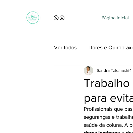
Página inicial
Ver todos
Dores e Quiropraxi
Sandra Takahashi
1
Perguntas, dúvidas e curiosi
Trabalho 
para evit
Profissionais que pa
seguranças e trabalh
saúde da coluna. A p
dores lombares
 e 
des