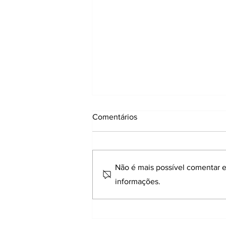
Comentários
Não é mais possível comentar es
informações.
Quiropraxia e depressão: o
que a ciência diz sobre a
saúde da sua coluna e a
mente