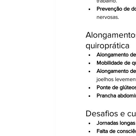
trabalho.
Prevenção de do
nervosas.
Alongamentos
quiroprática
Alongamento de 
Mobilidade de q
Alongamento de 
joelhos levement
Ponte de glúteos
Prancha abdomin
Desafios e c
Jornadas longas
Falta de consciê