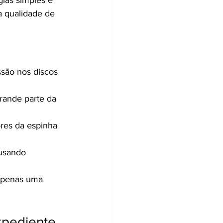
a qualidade de 
ssão nos discos 
rande parte da 
res da espinha 
ausando 
 apenas uma 
xpediente