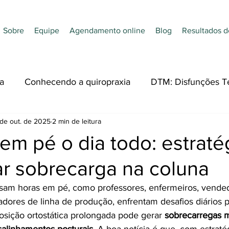
Sobre
Equipe
Agendamento online
Blog
Resultados d
a
Conhecendo a quiropraxia
DTM: Disfunções T
 de out. de 2025
2 min de leitura
dades
Nutrição
Quiropraxia e Esporte
Acupu
em pé o dia todo: estraté
ar sobrecarga na coluna
ssam horas em pé, como professores, enfermeiros, vended
adores de linha de produção, enfrentam desafios diários 
osição ortostática prolongada pode gerar 
sobrecarregas 
alinhamentos posturais
. A boa notícia é que, com estraté