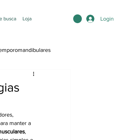
Login
e busca
Loja
emporomandibulares
ntura
gias
ores, 
para manter a 
musculares
, 
gias simples e 