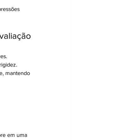
pressões 
aliação 
es.
igidez.
te, mantendo 
mpre em uma 