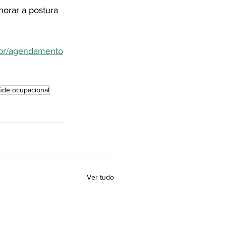
horar a postura 
m.br/agendamento
úde ocupacional
Ver tudo