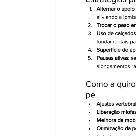
Alternar o apoio
aliviando a lomb
Trocar o peso en
Uso de calçados
fundamentais par
Superfície de ap
Pausas ativas:
 s
alongamentos rá
Como a quirop
pé
Ajustes vertebrai
Liberação miofas
Melhora da mobil
Otimização da p